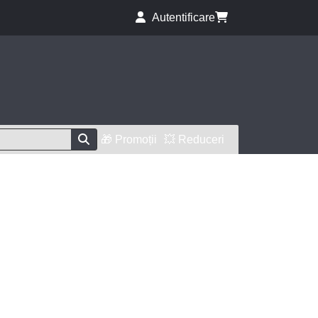
Autentificare
🎁 Promoții
💥 Reduceri