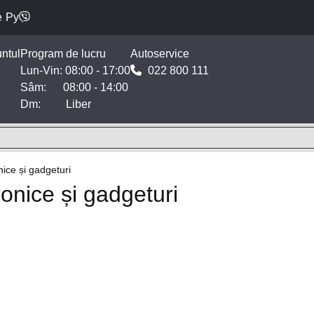
e
Ру
ntul
Program de lucru
Autoservice
Lun-Vin: 08:00 - 17:00
022 800 111
Sâm: 08:00 - 14:00
Dm: Liber
nice și gadgeturi
ronice și gadgeturi