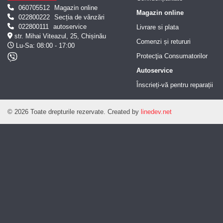
060705512
Magazin online
Magazin online
022800222
Secția de vânzări
022800111
autoservice
Livrare si plata
str. Mihai Viteazul, 25, Chișinău
Comenzi și retururi
Lu-Sa: 08:00 - 17:00
Protecţia Consumatorilor
Autoservice
Înscrieți-vă pentru reparații
© 2026 Toate drepturile rezervate.
Created by
linedev.net