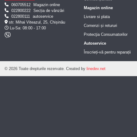
060705512
Magazin online
Magazin online
022800222
Secția de vânzări
022800111
autoservice
Livrare si plata
str. Mihai Viteazul, 25, Chișinău
Comenzi și retururi
Lu-Sa: 08:00 - 17:00
Protecţia Consumatorilor
Autoservice
Înscrieți-vă pentru reparații
© 2026 Toate drepturile rezervate.
Created by
linedev.net