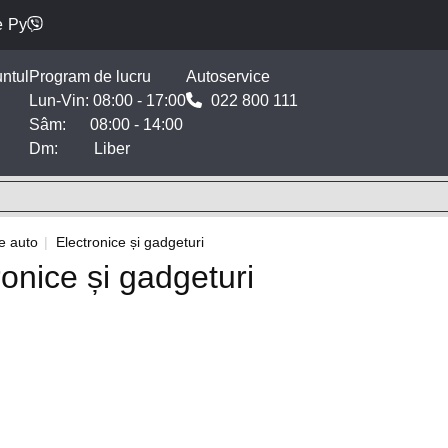
e
Ру
ntul
Program de lucru
Autoservice
Lun-Vin: 08:00 - 17:00
022 800 111
Sâm: 08:00 - 14:00
Dm: Liber
e auto
Electronice și gadgeturi
ronice și gadgeturi