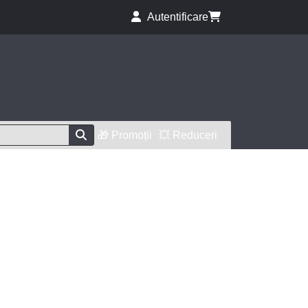
Autentificare
🎁 Promoții
💥 Reduceri