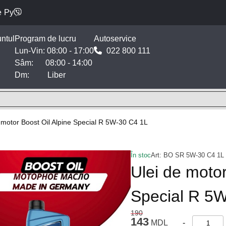
e
Ру
ntul
Program de lucru
Autoservice
Lun-Vin: 08:00 - 17:00
022 800 111
Sâm: 08:00 - 14:00
Dm: Liber
 motor Boost Oil Alpine Special R 5W-30 C4 1L
În stoc
Art:
BO SR 5W-30 C4 1L
Ulei de motor
Special R 5
190
143
MDL
-