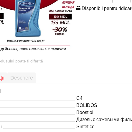
Disponibil pentru ridicar
usului poate fi diferită
ții
Descriere
i
C4
BOLIDOS
Boost oil
Дизель с сажевыми фил
i
Sintetice