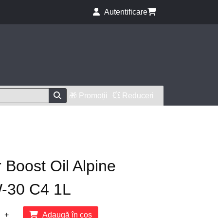
Autentificare
🎁 Promoții
💥 Reduceri
 Boost Oil Alpine
W-30 C4 1L
+
Adaugă în coș